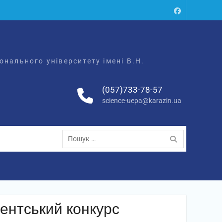
Facebook
нального університету імені В.Н.
(057)733-78-57
science-uepa@karazin.ua
Пошук:
дентський конкурс