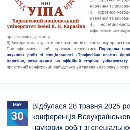
2) Теоретико-метод
навчання та вихованн
3) Теоретико-метод
навчання та вихованн
4) Теоретико-мет
інформаційно-кому
професійній підготовці.
5) Використання адаптивних технологій в освітньому процесі зак
При оформленні робіт просимо керуватися
Порядком пров
наукових робіт зі спеціальності «Професійна освіта» Харк
Каразіна, розміщеним на офіційній сторінці університету.
практичній конференції відбудеться
28 травня 2026 року
в режим
Відбулася 28 травня 2025 р
MAY
30
конференція Всеукраїнськог
наукових робіт зі спеціальн