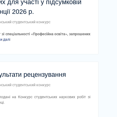
х для участі у підсумковій
ції 2026 р.
нський студентський конкурс
т зі спеціальності «Професійна освіта», запрошених
и далі
зультати рецензування
нський студентський конкурс
одані на Конкурс студентських наукових робіт зі
ці.