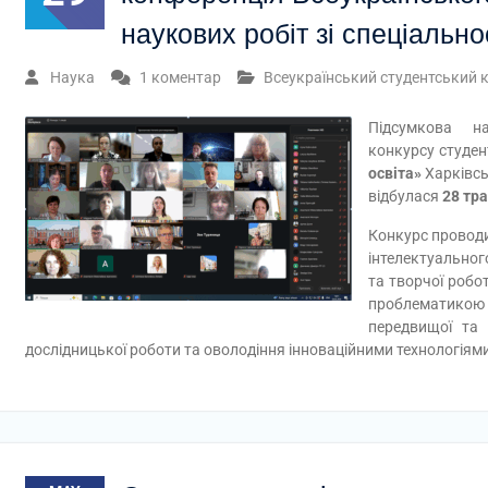
наукових робіт зі спеціальн
Наука
1 коментар
Всеукраїнський студентський 
Підсумкова на
конкурсу студен
освіта»
Харківсь
відбулася
28 тр
Конкурс провод
інтелектуальног
та творчої робот
проблематикою п
передвищої та 
дослідницької роботи та оволодіння інноваційними технологіям