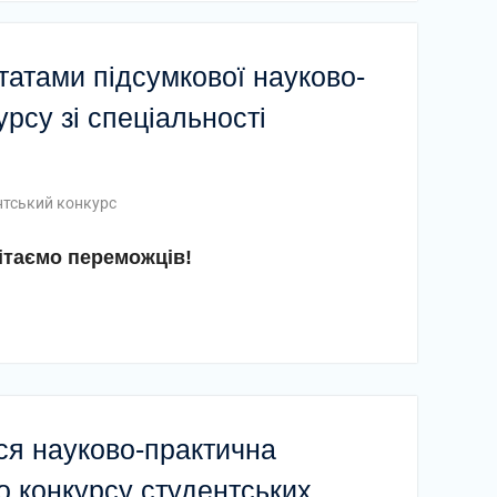
татами підсумкової науково-
рсу зі спеціальності
нтський конкурс
ітаємо переможців!
ся науково-практична
о конкурсу студентських