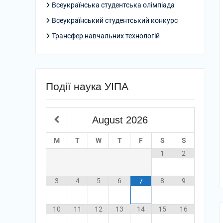
Всеукраїнська студентська олімпіада
Всеукраїнський студентський конкурс
Трансфер навчальних технологій
Події наука УІПА
August
2026
M
T
W
T
F
S
S
1
2
3
4
5
6
8
9
7
10
11
12
13
14
15
16