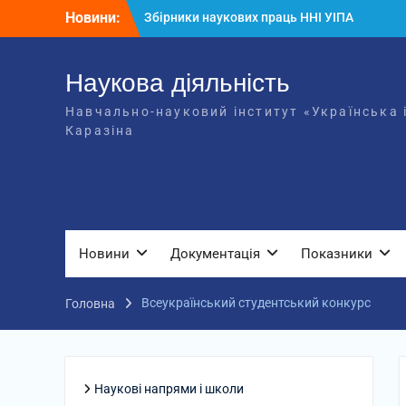
Перейти
Новини:
Збірники наукових праць ННІ УІПА
до
включені до Переліку наукових
вмісту
фахових видань України
Вітаємо Пилипченко Анастасію!
Наукова діяльність
Науковці Каразінського університету
Навчально-науковий інститут «Українська і
взяли участь у міжнародній
Каразіна
конференції ІТОНТ-2026
Новини
Документація
Показники
Всеукраїнський студентський конкурс
Головна
Наукові напрями і школи