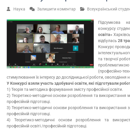
Наука
Залишити коментар
Всеукраїнський студе
Підсумкова на
конкурсу студен
освіта»
Харківсь
відбулась
28 тр
Конкурс провод
інтелектуальног
та творчої робот
проблематикою
(професійно-те
стимулювання їх інтересу до дослідницької роботи, оволодіння 
У Конкурсі взяли участь здобувачі освіти, які підготували ро
1) Теорія та методика формування змісту професійної освіти.
2) Теоретико-методичні основи розроблення та використання ме
професійній підготовці.
3) Теоретико-методичні основи розроблення та використання за
професійній підготовці.
4) Теоретико-методичні основи розроблення та використа
професійній освіті /професійній підготовці.