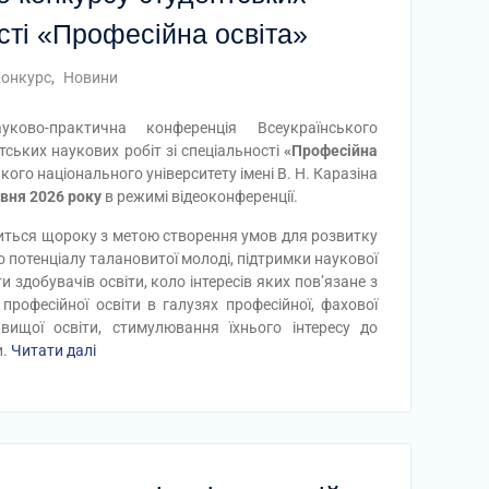
ості «Професійна освіта»
конкурс
,
Новини
уково-практична конференція Всеукраїнського
тських наукових робіт зі спеціальності
«Професійна
кого національного університету імені В. Н. Каразіна
авня 2026 року
в режимі відеоконференції.
иться щороку з метою створення умов для розвитку
о потенціалу талановитої молоді, підтримки наукової
и здобувачів освіти, коло інтересів яких пов’язане з
рофесійної освіти в галузях професійної, фахової
вищої освіти, стимулювання їхнього інтересу до
и.
Читати далі