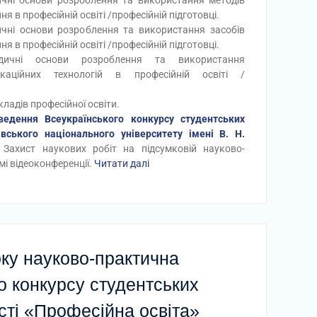
ичні основи розроблення та використання методів
я в професійній освіті /професійній підготовці.
ичні основи розроблення та використання засобів
я в професійній освіті /професійній підготовці.
одичні основи розроблення та використання
нікаційних технологій в професійній освіті /
ладів професійної освіти.
едення Всеукраїнського конкурсу студентських
івського національного університету імені В. Н.
Захист наукових робіт на підсумковій науково-
і відеоконференції.
Читати далі
оку науково-практична
о конкурсу студентських
ості «Професійна освіта»