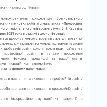
нтський конкурс
,
Новини
уково-практична конференція Всеукраїнського
тських наукових робіт зі спеціальності
«Професійна
кого національного університету імені В.Н. Каразіна
авня 2025 року
в режимі відеоконференції.
иться щороку з метою створення умов для розвитку
о потенціалу талановитої молоді, підтримки наукової
и здобувачів освіти, коло інтересів яких пов’язане з
 професійної освіти в галузях професійної
хнічної), фахової передвищої та вищої освіти,
ними інноваційними технологіями.
боти за науковими напрямами:
тодів навчання та виховання в професійній освіті /
собів навчання та виховання в професійній освіті /
ння інформаційно-комунікаційних технологій в