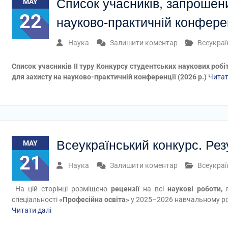
Список учасників, запрошени
MAY
22
науково-практичній конферен
Наука
Залишити коментар
Всеукраї
Список учасників ІІ туру Конкурсу студентських наукових робі
для захисту на науково-практичній конференції (2026 р.)
Читат
Всеукраїнський конкурс. Ре
MAY
21
Наука
Залишити коментар
Всеукраї
На цій сторінці розміщено
рецензії
на всі
наукові роботи,
п
спеціальності
«Професійна освіта»
у 2025–2026 навчальному ро
Читати далі