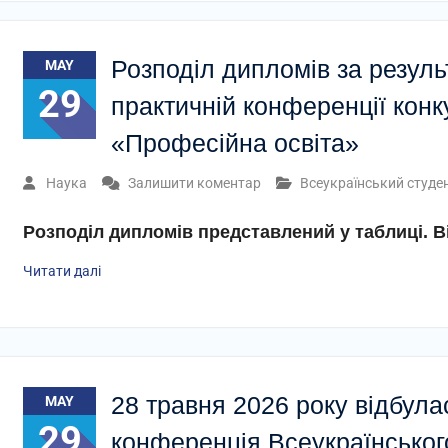
Розподіл дипломів за резуль
MAY
29
практичній конференції конку
«Професійна освіта»
Наука
Залишити коментар
Всеукраїнський студе
Розподіл дипломів представлений у таблиці. В
Читати далі
28 травня 2026 року відбула
MAY
29
конференція Всеукраїнськог