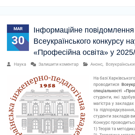
Інформаційне повідомлення
MAR
30
Всеукраїнського конкурсу нау
«Професійна освіта» у 2025
Наука
Залишити коментар
Анонс
,
Всеукраїнськи
На базі Харківського
проводитися
Всеукр
спеціальності «Про
студенти, які здобу
магістра у закладах
та підпорядкування,
студенти закладів ви
Конкурс проводитьс
1) Теорія та методик