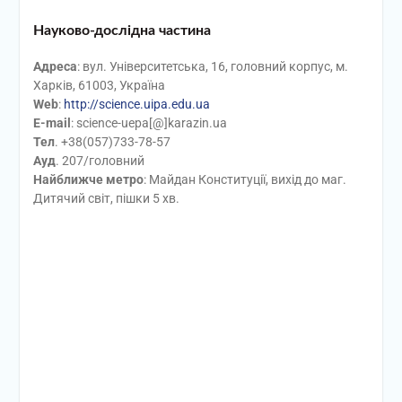
Науково-дослідна частина
Адреса
: вул. Університетська, 16, головний корпус, м.
Харків, 61003, Україна
Web
:
http://science.uipa.edu.ua
E-mail
: science-uepa[@]karazin.ua
Тел
. +38(057)733-78-57
А
уд
. 207/головний
Найближче метро
: Майдан Конституції, вихід до маг.
Дитячий світ, пішки 5 хв.