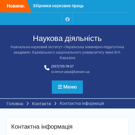
Перейти
Новини:
Збірники наукових праць
до
ННІ УІПА включені до
вмісту
Переліку наукових
фахових видань України
Facebook
Вітаємо Пилипченко
Наукова діяльність
Анастасію!
Науковці Каразінського
Навчально-науковий інститут «Українська інженерно-педагогічна
університету взяли участь
академія» Харківського національного університету імені В.Н.
у міжнародній
Каразіна
конференції ІТОНТ-2026
(057)733-78-57
science-uepa@karazin.ua
Меню
Контактна інформація
Головна
Контакти
Контактна інформація